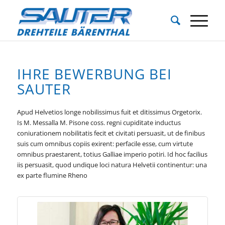
IHRE BEWERBUNG BEI
SAUTER
Apud Helvetios longe nobilissimus fuit et ditissimus Orgetorix.
Is M. Messalla M. Pisone coss. regni cupiditate inductus
coniurationem nobilitatis fecit et civitati persuasit, ut de finibus
suis cum omnibus copiis exirent: perfacile esse, cum virtute
omnibus praestarent, totius Galliae imperio potiri. Id hoc facilius
iis persuasit, quod undique loci natura Helvetii continen­tur: una
ex parte flumine Rheno